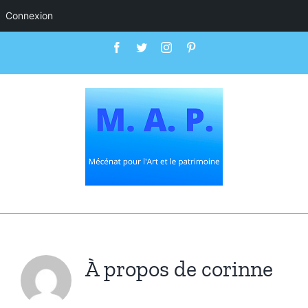
Connexion
Passer
Facebook
Twitter
Instagram
Pinterest
au
contenu
À propos de
corinne