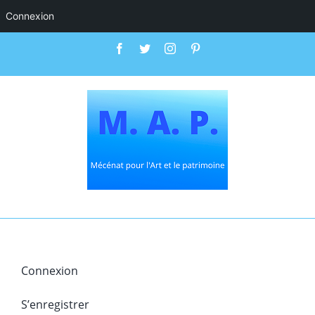
Connexion
Passer
Facebook
Twitter
Instagram
Pinterest
au
contenu
Connexion
S’enregistrer